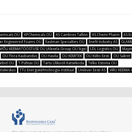
hemicals OÜ
APChemicals OÜ
AS Cambrex Tallinn
AS Chemi-Pharm
AS E
er Engineered Foams OÜ
Eastman Specialties OÜ
Enefit Industry AS
GLAM
IVIÕLI KEEMIATÖÖSTUSE OÜ (Alexela Group OÜ liige)
LDL Logistics OÜ
Mayer
OÜ Flora Kaubandus
OÜ Havila
OÜ KEMITEK
OÜ Kiilto Eesti
OÜ Sakret
eebid OÜ
T-Puhtax OÜ
Tartu Ülikooli Katsekoda
Telko Estonia OÜ
tsikeskus
TTÜ Energiatehnoloogia instituut
Unilever Eesti AS
VIRU KEEMIA