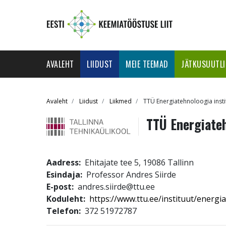
Skip
to
main
content
Main
AVALEHT
LIIDUST
MEIE TEEMAD
JÄTKUSUUTL
navigation
Breadcrumb
Avaleht
Liidust
Liikmed
TTÜ Energiatehnoloogia insti
TTÜ Energiateh
Aadress
Ehitajate tee 5, 19086 Tallinn
Esindaja
Professor Andres Siirde
E-post
andres.siirde@ttu.ee
Koduleht
https://www.ttu.ee/instituut/energi
Telefon
372 51972787