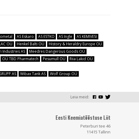
cometal
AS Eskaro
AS ESTKO
AS Ingle
AS KEMIVESI
LAC OÜ
Henkel Balti OÜ
History & Heraldry Europe OÜ
i Industries AS
Meedres Dangerous Goods OÜ
OÜ TBD Pharmatech
Pesumull OÜ
Riia Lakid OÜ
 GRUPP AS
Wibax Tank AS
Wolf Group OÜ
Leia meid:
Eesti Keemiatööstuse Liit
Peterburi tee 46
11415 Tallinn