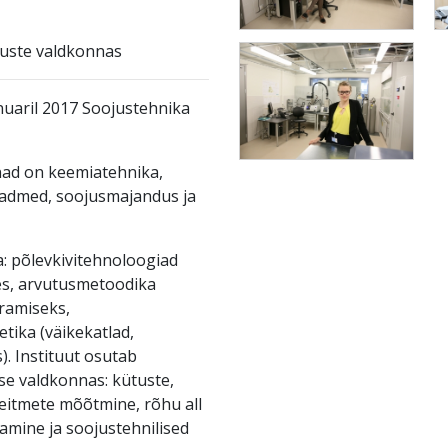
duste valdkonnas
nuaril 2017 Soojustehnika
nad on keemiatehnika,
eadmed, soojusmajandus ja
: põlevkivitehnoloogiad
es, arvutusmetoodika
ramiseks,
ika (väikekatlad,
. Instituut osutab
se valdkonnas: kütuste,
heitmete mõõtmine, rõhu all
amine ja soojustehnilised