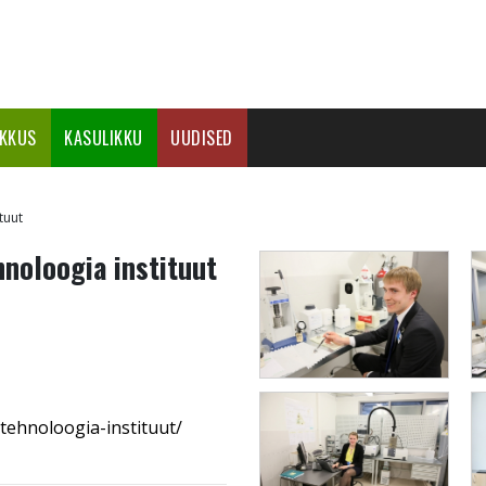
IKKUS
KASULIKKU
UUDISED
tuut
noloogia instituut
atehnoloogia-instituut/