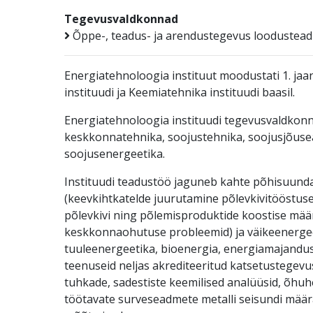
Tegevusvaldkonnad
Õppe-, teadus- ja arendustegevus loodustea
Energiatehnoloogia instituut moodustati 1. jaa
instituudi ja Keemiatehnika instituudi baasil.
Energiatehnoloogia instituudi tegevusvaldkon
keskkonnatehnika, soojustehnika, soojusjõus
soojusenergeetika.
Instituudi teadustöö jaguneb kahte põhisuunda
(keevkihtkatelde juurutamine põlevkivitööstus
põlevkivi ning põlemisproduktide koostise mää
keskkonnaohutuse probleemid) ja väikeenergeet
tuuleenergeetika, bioenergia, energiamajandus)
teenuseid neljas akrediteeritud katsetustegevu
tuhkade, sadestiste keemilised analüüsid, õhu
töötavate surveseadmete metalli seisundi määr