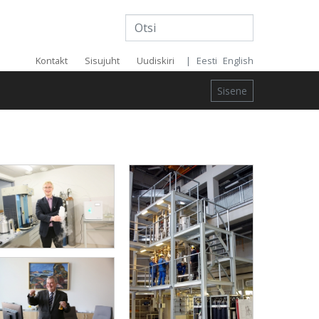
Päise
Kontakt
Sisujuht
Uudiskiri
|
Eesti
English
menüü
Sisene