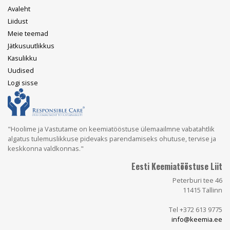
Main
Avaleht
navigation
Liidust
Meie teemad
Jätkusuutlikkus
Kasulikku
Uudised
User
Logi sisse
account
menu
"Hoolime ja Vastutame on keemiatööstuse ülemaailmne vabatahtlik
algatus tulemuslikkuse pidevaks parendamiseks ohutuse, tervise ja
keskkonna valdkonnas."
Eesti Keemiatööstuse Liit
Peterburi tee 46
11415 Tallinn
Tel +372 613 9775
info@keemia.ee