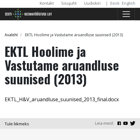
Päise
Skip
Kontakt
Sisujuht
Uudiskiri
|
Eesti
English
to
menüü
main
content
Breadcrumb
Avaleht
EKTL Hoolime ja Vastutame aruandluse suunised (2013)
EKTL Hoolime ja
Vastutame aruandluse
suunised (2013)
File
EKTL_H&V_aruandluse_suunised_2013_final.docx
Leia meid:
Tule liikmeks